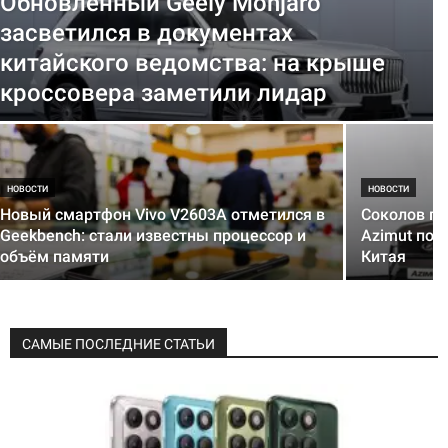
Обновленный Geely Monjaro
засветился в документах
китайского ведомства: на крыше
кроссовера заметили лидар
НОВОСТИ
НОВОСТИ
Новый смартфон Vivo V2603A отметился в
Соколов по
Geekbench: стали известны процессор и
Azimut поя
объём памяти
Китая
САМЫЕ ПОСЛЕДНИЕ СТАТЬИ