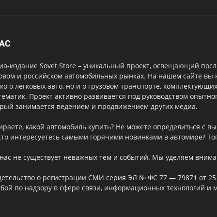
НАС
а-издание Sovet.Store – уникальный проект, освещающий посл
овом и российском автомобильных рынках. На нашем сайте вы
ко о легковых авто, но и о грузовом транспорте, комплектующи
тематик. Проект активно развивается под руководством опытног
орый занимается ведением и продвижением других медиа.
ираете, какой автомобиль купить? Не можете определиться с 
то интересуетесь самыми горячими новинками в автомире? Тог
нас не существует неважных тем и событий. Мы уделяем внима
етельство о регистрации СМИ серия ЭЛ № ФС 77 — 79871 от 25
бой по надзору в сфере связи, информационных технологий и 