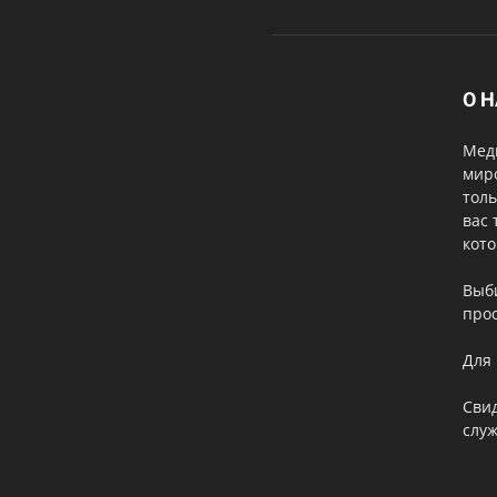
О 
Меди
мир
толь
вас 
кот
Выб
прос
Для 
Свид
служ