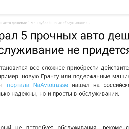
 авто дешевле 1 млн рублей: на их обслуживание...
рал 5 прочных авто деш
бслуживание не придетс
тановится все сложнее приобрести действит
апример, новую Гранту или подержанные маш
ерт
портала NaAvtotrasse
нашел на российск
лько надежны, но и просты в обслуживании.
рый не потребует обслуживания, рекоменд