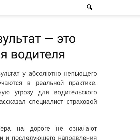
ультат — это
ля водителя
зультат у абсолютно непьющего
учаются в реальной практике.
ную угрозу для водительского
ассказал специалист страховой
тера на дороге не означают
ки и последующего направления