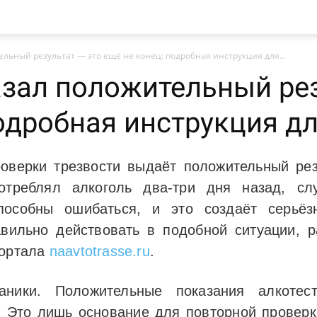
ельный результат — это ещё не конец: подробная инструкция для...
азал положительный рез
одробная инструкция д
роверки трезвости выдаёт положительный ре
отреблял алкоголь два-три дня назад, сл
пособны ошибаться, и это создаёт серьёз
авильно действовать в подобной ситуации, р
портала
naavtotrasse.ru
.
ники. Положительные показания алкотес
. Это лишь основание для повторной провер