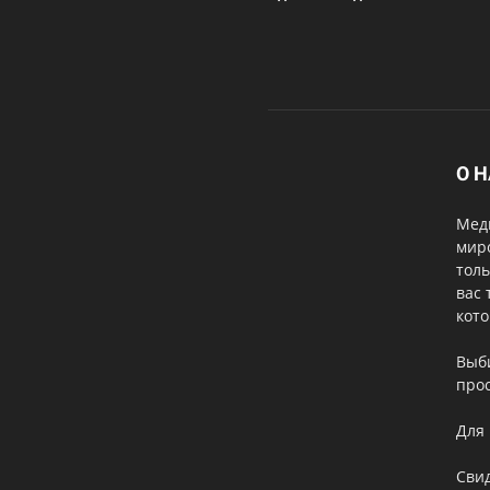
О 
Меди
мир
толь
вас 
кот
Выб
прос
Для 
Свид