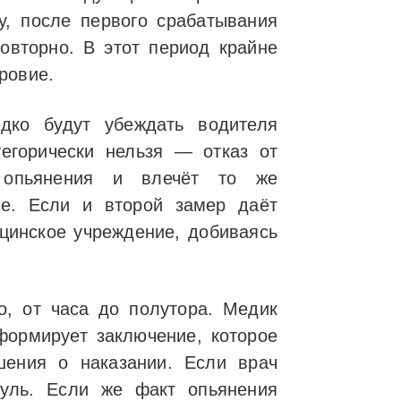
у, после первого срабатывания
овторно. В этот период крайне
ровие.
дко будут убеждать водителя
тегорически нельзя — отказ от
а опьянения и влечёт то же
де. Если и второй замер даёт
ицинское учреждение, добиваясь
о, от часа до полутора. Медик
формирует заключение, которое
ения о наказании. Если врач
руль. Если же факт опьянения