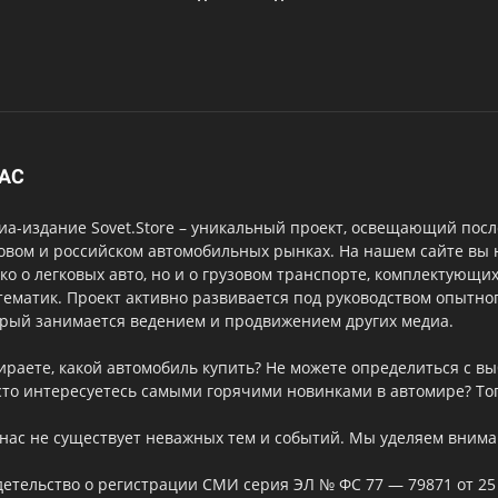
НАС
а-издание Sovet.Store – уникальный проект, освещающий посл
овом и российском автомобильных рынках. На нашем сайте вы
ко о легковых авто, но и о грузовом транспорте, комплектующи
тематик. Проект активно развивается под руководством опытног
орый занимается ведением и продвижением других медиа.
ираете, какой автомобиль купить? Не можете определиться с 
то интересуетесь самыми горячими новинками в автомире? Тог
нас не существует неважных тем и событий. Мы уделяем внима
етельство о регистрации СМИ серия ЭЛ № ФС 77 — 79871 от 25