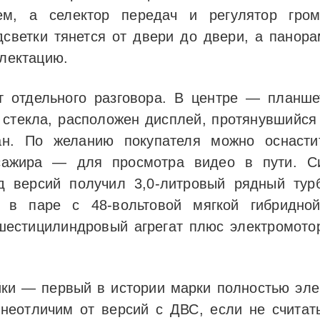
ем, а селектор передач и регулятор громк
дсветки тянется от двери до двери, а пано
плектацию.
т отдельного разговора. В центре — планше
 стекла, расположен дисплей, протянувшийся 
ран. По желанию покупателя можно оснасти
сажира — для просмотра видео в пути. Си
яд версий получил 3,0-литровый рядный тур
в паре с 48-вольтовой мягкой гибридной
шестицилиндровый агрегат плюс электромотор
йки — первый в истории марки полностью эле
 неотличим от версий с ДВС, если не считат