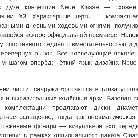
в духе концепции Neue Klasse — схожее 
ении iX3. Характерные черты — компактна
бразными дневными ходовыми огнями, получив
явшейся вскоре официальной премьере. Напо
ку спортивного седана с вместительностью и
еревернул рынок. Все последующие поколен
м шагом вперёд: чёткий язык дизайна Neue
ей части, снаружи бросаются в глаза утопл
я и выразительные колёсные арки. Базовая ве
е комплектации предлагают диски диаме
ртное оснащение, тогда как пневматическая 
отяжённые фонари — визуальное эхо передн
огиях: в рамках опционального пакета Clea