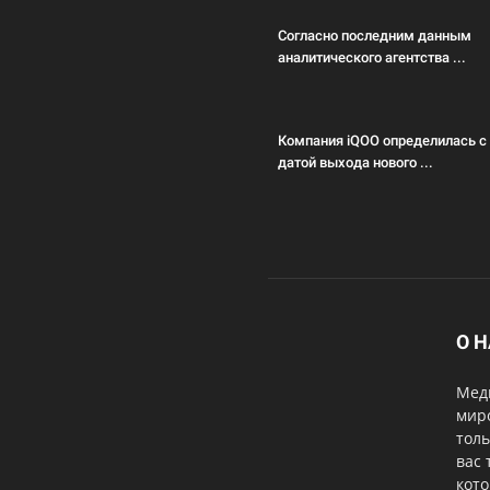
Согласно последним данным
аналитического агентства ...
Компания iQOO определилась с
датой выхода нового ...
О 
Меди
мир
толь
вас 
кот