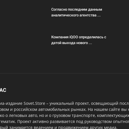
Согласно последним данным
аналитического агентства ...
Компания iQOO определилась с
датой выхода нового ...
НАС
а-издание Sovet.Store – уникальный проект, освещающий посл
овом и российском автомобильных рынках. На нашем сайте вы
ко о легковых авто, но и о грузовом транспорте, комплектующи
тематик. Проект активно развивается под руководством опытног
орый занимается ведением и продвижением других медиа.