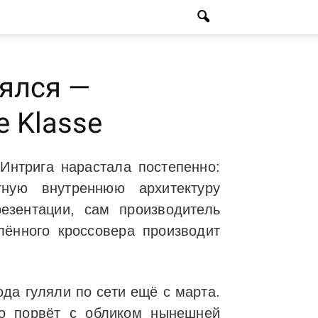
оялся —
e Klasse
нтрига нарастала постепенно:
ную внутреннюю архитектуру
езентации, сам производитель
ённого кроссовера производит
да гуляли по сети ещё с марта.
но порвёт с обликом нынешней