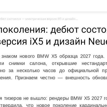
бют состоялся — электрическая версия iX5 и дизайн...
поколения: дебют сост
ерсия iX5 и дизайн Neu
знаком нового BMW X5 образца 2027 года. И
ли снимки салона, открывшие нестандарт
ьно за несколько часов до официальной пр
жения. Признаем честно — внешность обновл
я тизеров не вышло: рендеры BMW X5 2027 го
твердила, что новое поколение кардиналь