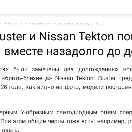
an Tekton попались на шпионских фото вместе назадолго...
uster и Nissan Tekton п
 вместе назадолго до 
тах были замечены два долгожданных но
 «брата-близнеца» Nissan Tekton. Duster пре
26 года. Как видно на фото, модели постро
терным Y-образным светодиодным огням спер
При этом общие черты тоже есть: например, р
 цвета.