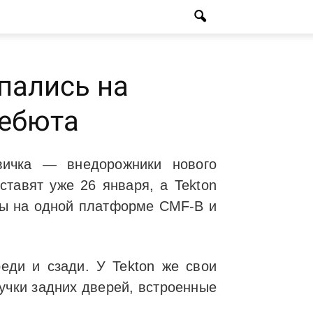
опались на
дебюта
вичка — внедорожники нового
дставят уже 26 января, а Tekton
ены на одной платформе CMF-B и
еди и сзади. У Tekton же свои
учки задних дверей, встроенные