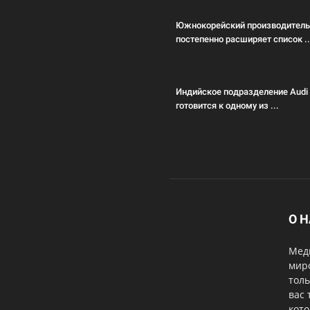
Южнокорейский производитель
постепенно расширяет список ..
Индийское подразделение Audi
готовится к одному из ...
О 
Меди
мир
толь
вас 
кот