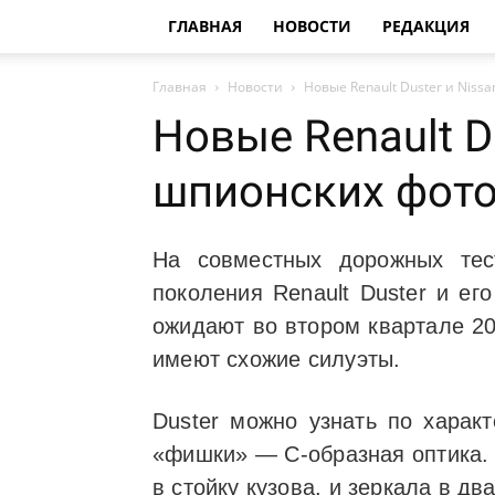
ГЛАВНАЯ
НОВОСТИ
РЕДАКЦИЯ
Главная
Новости
Новые Renault Duster и Niss
Новые Renault D
шпионских фото
На совместных дорожных тес
поколения Renault Duster и его
ожидают во втором квартале 20
имеют схожие силуэты.
Duster можно узнать по харак
«фишки» — С-образная оптика. 
в стойку кузова, и зеркала в два