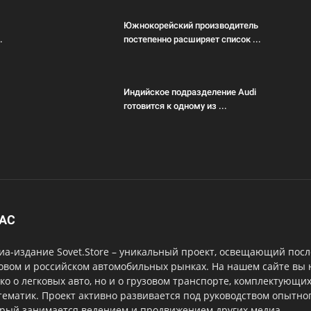
Южнокорейский производитель
.
постепенно расширяет список ...
Индийское подразделение Audi
готовится к одному из ...
НАС
а-издание Sovet.Store – уникальный проект, освещающий посл
овом и российском автомобильных рынках. На нашем сайте вы
ко о легковых авто, но и о грузовом транспорте, комплектующи
тематик. Проект активно развивается под руководством опытног
орый занимается ведением и продвижением других медиа.