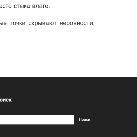
есто стыка влаге.
ые точки скрывают неровности,
оиск