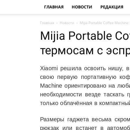
ГЛАВНАЯ
НОВОСТИ
РЕДАКЦИЯ
Главная
Новости
Mijia Portable Coffee Machin
Mijia Portable C
термосам с эсп
Xiaomi решила освоить нишу, в
свою первую портативную кофе
Machine ориентировано на люби
необходимости везде таскать 
только облачённая в компактны
Размеры гаджета весьма скром
рюкзак или встанет в автомоб