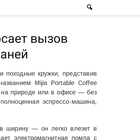
росает вызов
юаней
 и походные кружки, представив
званием Mijia Portable Coffee
, на природе или в офисе — без
 полноценная эспрессо-машина,
 в ширину — он легко влезет в
вает электромагнитная помпа с