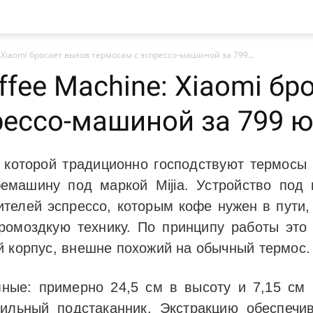
e: Xiaomi бросает вызов термосам с эспрессо-машиной за 799...
offee Machine: Xiaomi б
рессо-машиной за 799 
 которой традиционно господствуют термосы
машину под маркой Mijia. Устройство под на
телей эспрессо, которым кофе нужен в пути
громоздкую технику. По принципу работы это
й корпус, внешне похожий на обычный термос.
ные: примерно 24,5 см в высоту и 7,15 см
ильный подстаканник. Экстракцию обеспечи