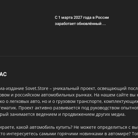
С 1 марта 2027 года в России
заработает обновлённый ...
НАС
а-издание Sovet.Store – уникальный проект, освещающий посл
овом и российском автомобильных рынках. На нашем сайте вы
ко о легковых авто, но и о грузовом транспорте, комплектующи
тематик. Проект активно развивается под руководством опытног
орый занимается ведением и продвижением других медиа.
ираете, какой автомобиль купить? Не можете определиться с 
то интересуетесь самыми горячими новинками в автомире? Тог