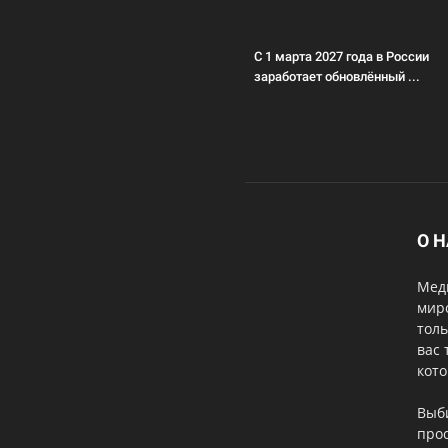
С 1 марта 2027 года в России
заработает обновлённый ...
О 
Меди
мир
толь
вас 
кот
Выб
прос