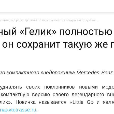
олностью рассекретили на первых фото: он сохранит такую же...
ый «Гелик» полностью
 он сохранит такую же 
го компактного внедорожника Mercedes-Benz 
 удивлять своих поклонников новыми мод
компактную версию своего легендарного вн
ик». Новинка называется «Little G» и явл
naavtotrasse.ru
.