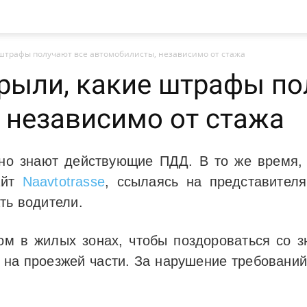
штрафы получают все автомобилисты, независимо от стажа
рыли, какие штрафы по
 независимо от стажа
о знают действующие ПДД. В то же время, 
айт
Naavtotrasse
, ссылаясь на представител
ть водители.
ом в жилых зонах, чтобы поздороваться со 
 на проезжей части. За нарушение требовани