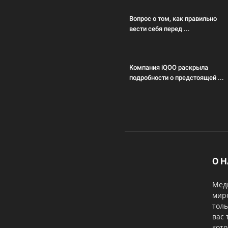
Вопрос о том, как правильно
вести себя перед ...
Компания iQOO раскрыла
подробности о предстоящей ...
О 
Меди
мир
толь
вас 
кот