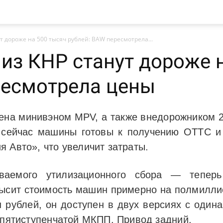
 дороже на 500 тысяч рублей: BAW пересмотрела...
из КНР станут дороже н
ресмотрела цены
ена минивэном MPV, а также внедорожником 2
 сейчас машины готовы к получению ОТТС и 
 Авто», что увеличит затраты.
ваемого утилизационного сбора — тепер
высит стоимость машин примерно на полмилли
н рублей, он доступен в двух версиях с один
и пятиступенчатой МКПП. Привод задний.