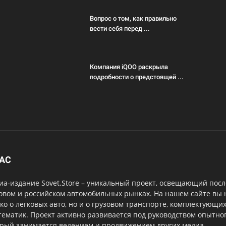
Вопрос о том, как правильно
вести себя перед ...
Компания iQOO раскрыла
подробности о предстоящей ...
НАС
а-издание Sovet.Store – уникальный проект, освещающий посл
овом и российском автомобильных рынках. На нашем сайте вы
ко о легковых авто, но и о грузовом транспорте, комплектующи
тематик. Проект активно развивается под руководством опытног
орый занимается ведением и продвижением других медиа.