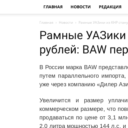
ГЛАВНАЯ
НОВОСТИ
РЕДАКЦИЯ
Главная
Новости
Рамные УАЗики из КНР станут
Рамные УАЗики 
рублей: BAW пе
В России марка BAW представл
путем параллельного импорта,
уже через компанию «Дилер Азия
Увеличится и размер уплачи
коммерческом размере, что по
продаваться по цене от 3,1 мл
2,0 литра мощностью 144 л.с. 