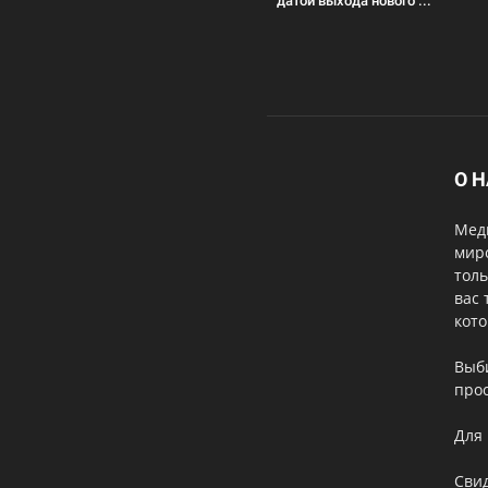
датой выхода нового ...
О 
Меди
мир
толь
вас 
кот
Выб
прос
Для 
Свид