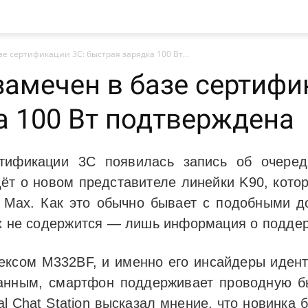
зе сертификации 3C: быстрая зарядка 100 Вт...
 замечен в базе сертифи
а 100 Вт подтверждена
ртификации 3C появилась запись об очеред
т о новом представителе линейки K90, кото
 Max. Как это обычно бывает с подобными д
их не содержится — лишь информация о подде
ексом M332BF, и именно его инсайдеры идент
анным, смартфон поддерживает проводную б
al Chat Station высказал мнение, что новинка 