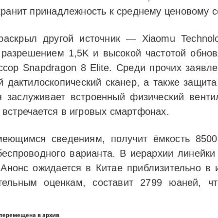
хранит принадлежность к среднему ценовому с
раскрыл другой источник — Xiaomu Technol
 разрешением 1,5K и высокой частотой обнов
ссор Snapdragon 8 Elite. Среди прочих заяв
й дактилоскопический сканер, а также защит
я заслуживает встроенный физический вент
встречается в игровых смартфонах.
меющимся сведениям, получит ёмкость 8500
беспроводного варианта. В иерархии линейк
Анонс ожидается в Китае приблизительно в
тельным оценкам, составит 2799 юаней, ч
 перемещена в архив