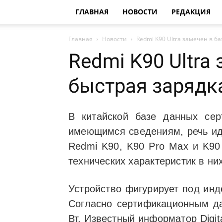
ГЛАВНАЯ
НОВОСТИ
РЕДАКЦИЯ
Главная
Новости
Redmi K90 Ultra замечен в ба
Redmi K90 Ultra
быстрая зарядк
В китайской базе данных се
имеющимся сведениям, речь идё
Redmi K90, K90 Pro Max и K90
технических характеристик в н
Устройство фигурирует под инд
Согласно сертификационным д
Вт. Известный информатор Digit