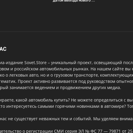
датой выхода нового ...
НАС
а-издание Sovet.Store – уникальный проект, освещающий посл
овом и российском автомобильных рынках. На нашем сайте вы
ко о легковых авто, но и о грузовом транспорте, комплектующи
тематик. Проект активно развивается под руководством опытног
орый занимается ведением и продвижением других медиа.
ираете, какой автомобиль купить? Не можете определиться с 
то интересуетесь самыми горячими новинками в автомире? Тог
нас не существует неважных тем и событий. Мы уделяем внима
етельство о регистрации СМИ серия ЭЛ № ФС 77 — 79871 от 25