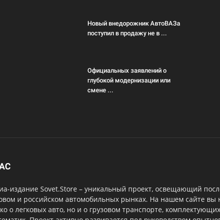
Новый внедорожник АвтоВАЗа
поступил в продажу не в ...
Официальных заявлений о
глубокой модернизации или
смене ...
НАС
а-издание Sovet.Store – уникальный проект, освещающий посл
овом и российском автомобильных рынках. На нашем сайте вы
ко о легковых авто, но и о грузовом транспорте, комплектующи
тематик. Проект активно развивается под руководством опытног