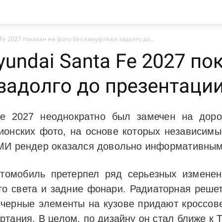
e 2027 показан на фото без камуфляжа задолго до...
ndai Santa Fe 2027 по
задолго до презентаци
Fe 2027 неоднократно был замечен на доро
ионских фото, на основе которых независимы
СМИ рендер оказался довольно информативным
томобиль претерпел ряд серьезных изменен
о света и задние фонари. Радиаторная реше
черные элементы на кузове придают кроссове
тания. В целом, по дизайну он стал ближе к Tu