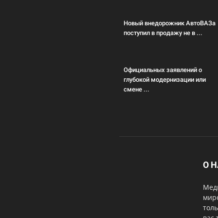
Новый внедорожник АвтоВАЗа
поступил в продажу не в ...
Официальных заявлений о
глубокой модернизации или
смене ...
О 
Меди
мир
толь
вас 