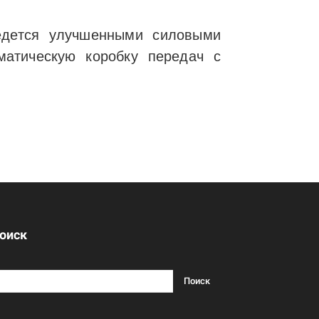
ведется улучшенными силовыми
матическую коробку передач с
оиск