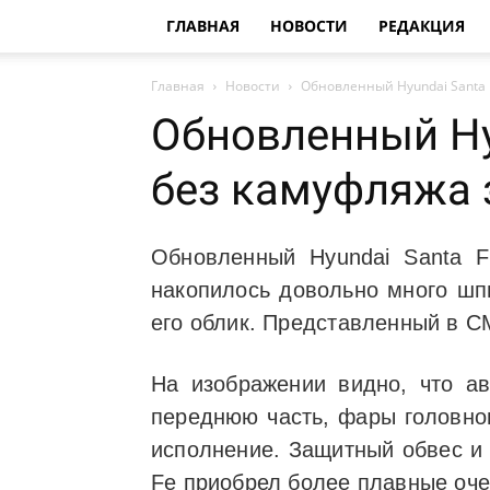
ГЛАВНАЯ
НОВОСТИ
РЕДАКЦИЯ
Главная
Новости
Обновленный Hyundai Santa F
Обновленный Hyu
без камуфляжа 
Обновленный Hyundai Santa 
накопилось довольно много шп
его облик. Представленный в 
На изображении видно, что ав
переднюю часть, фары головног
исполнение. Защитный обвес и 
Fe приобрел более плавные очер