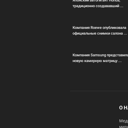
Японский автогигант Honda,
традиционно создававший ...
Компания Roewe опубликовала
официальные снимки салона ...
Компания Samsung представил
новую камерную матрицу ...
О 
Меди
мир