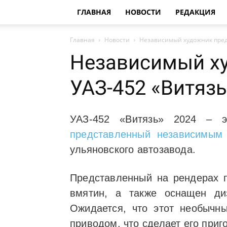
ГЛАВНАЯ
НОВОСТИ
РЕДАКЦИЯ
Главная
Новости
Независимый художник предс
Независимый ху
УАЗ-452 «Витяз
УАЗ-452 «Витязь» 2024 – э
представленный независимым
ульяновского автозавода.
Представленный на рендерах 
вмятин, а также оснащен ди
Ожидается, что этот необычн
приводом, что сделает его приг