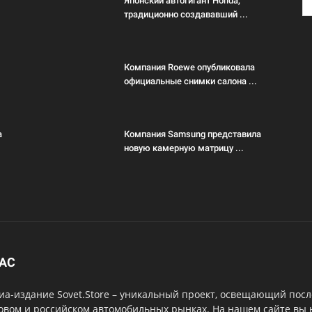
Японский автогигант Honda,
традиционно создававший ...
Компания Roewe опубликовала
официальные снимки салона ...
а
Компания Samsung представила
новую камерную матрицу ...
НАС
а-издание Sovet.Store – уникальный проект, освещающий посл
овом и российском автомобильных рынках. На нашем сайте вы