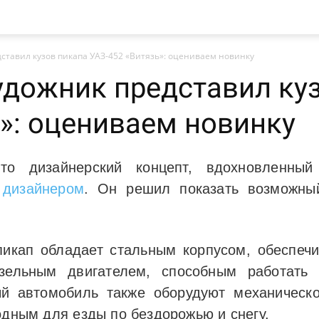
тавил кузов пикапа УАЗ-452 «Витязь»: оцениваем новинку
дожник представил ку
ь»: оцениваем новинку
то дизайнерский концепт, вдохновленный
 дизайнером
. Он решил показать возможны
пикап обладает стальным корпусом, обеспеч
зельным двигателем, способным работать 
ый автомобиль также оборудуют механическ
одным для езды по бездорожью и снегу.