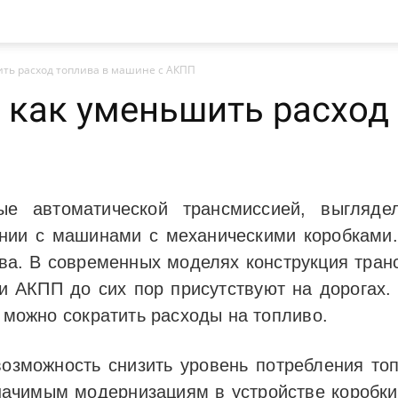
ить расход топлива в машине с АКПП
 как уменьшить расход
ые автоматической трансмиссией, выгляде
ении с машинами с механическими коробками.
ва. В современных моделях конструкция тран
 АКПП до сих пор присутствуют на дорогах.
к можно сократить расходы на топливо.
озможность снизить уровень потребления то
значимым модернизациям в устройстве коробки