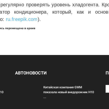
регулярно проверять уровень хладогента. Кр
атор кондиционера, который, как и основ
то:
ru.freepik.com
).
ись перемещена в архив
АВТОНОВОСТИ
П
Китайская компания GWM
H10
показала новый внедорожник H10
...