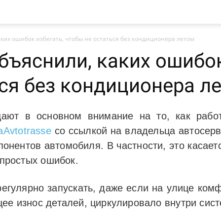
аких ошибок избегать, чтобы не остаться без кондиционера летом
бъяснили, каких ошибок
ься без кондиционера л
ают в основном внимание на то, как работ
aAvtotrasse
со ссылкой на владельца автосерв
онентов автомобиля. В частности, это касает
 простых ошибок.
регулярно запускать, даже если на улице ком
щее износ деталей, циркулировало внутри сис