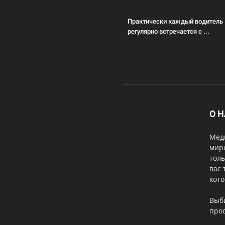
Практически каждый водитель
регулярно встречается с ...
О 
Меди
мир
толь
вас 
кот
Выб
прос