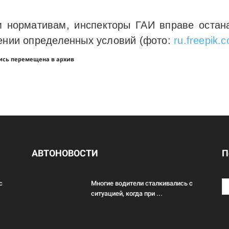
м нормативам, инспекторы ГАИ вправе оста
дении определенных условий (фото:
ru.freepik.
ись перемещена в архив
АВТОНОВОСТИ
П
с
Многие водители сталкивались с
ситуацией, когда при ...