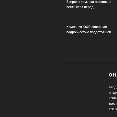
Вопрос о том, как правильно
вести себя перед ...
Компания iQOO раскрыла
подробности о предстоящей ...
О 
Меди
мир
толь
вас 
кот