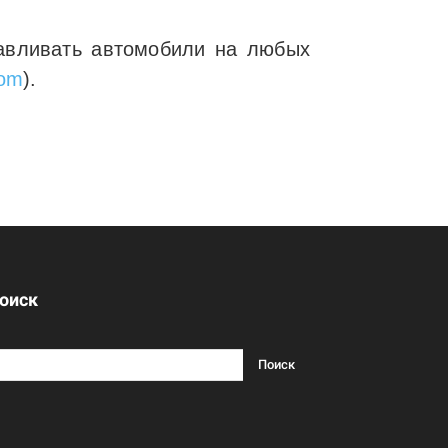
навливать автомобили на любых
com
).
оиск