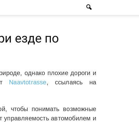
ри езде по
рироде, однако плохие дороги и
айт
Naavtotrasse
, ссылаясь на
ой, чтобы понимать возможные
ют управляемость автомобилем и