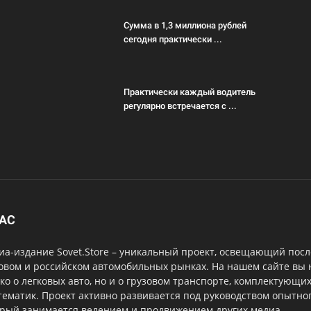
Сумма в 1,3 миллиона рублей
сегодня практически ...
Практически каждый водитель
регулярно встречается с ...
НАС
а-издание Sovet.Store – уникальный проект, освещающий посл
овом и российском автомобильных рынках. На нашем сайте вы
ко о легковых авто, но и о грузовом транспорте, комплектующи
тематик. Проект активно развивается под руководством опытног
орый занимается ведением и продвижением других медиа.