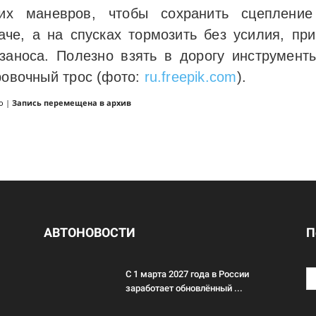
ких маневров, чтобы сохранить сцеплен
аче, а на спусках тормозить без усилия, пр
заноса. Полезно взять в дорогу инструменты
ровочный трос (фото:
ru.freepik.com
).
о
|
Запись перемещена в архив
АВТОНОВОСТИ
П
С 1 марта 2027 года в России
заработает обновлённый ...