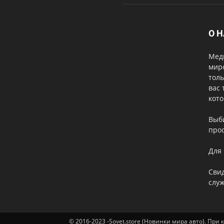
О 
Меди
мир
толь
вас 
кот
Выб
прос
Для 
Свид
служ
© 2016-2023 -Sovet.store (Новинки мира авто). При