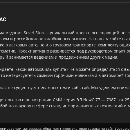
НАС
а-издание Sovet.Store – уникальный проект, освещающий посл
овом и российском автомобильных рынках. На нашем сайте вы
ко о легковых авто, но и о грузовом транспорте, комплектующи
тематик. Проект активно развивается под руководством опытног
орый занимается ведением и продвижением других медиа.
ираете, какой автомобиль купить? Не можете определиться с 
то интересуетесь самыми горячими новинками в автомире? Тог
нас не существует неважных тем и событий. Мы уделяем внима
етельство о регистрации СМИ серия ЭЛ № ФС 77 — 79871 от 25
бой по надзору в сфере связи, информационных технологий и 
 копировании материала, обратная гипертекстовая ссылка на сайт Sovet.sto