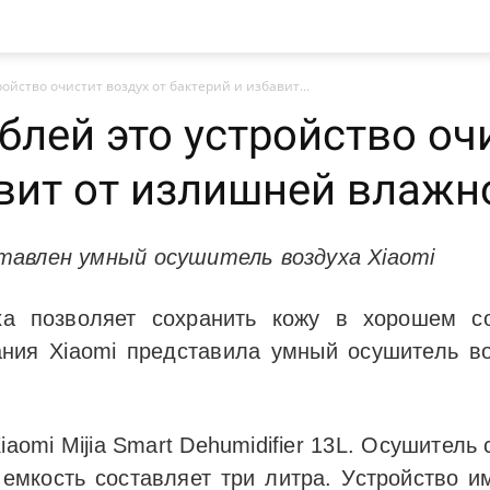
ройство очистит воздух от бактерий и избавит...
ублей это устройство оч
авит от излишней влажн
тавлен умный осушитель воздуха Xiaomi
ха позволяет сохранить кожу в хорошем с
ания Xiaomi представила умный осушитель во
aomi Mijia Smart Dehumidifier 13L. Осушитель
 емкость составляет три литра. Устройство и