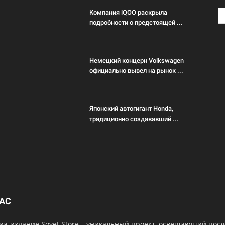
Компания iQOO раскрыла
подробности о предстоящей ...
Немецкий концерн Volkswagen
официально вывел на рынок ...
Японский автогигант Honda,
традиционно создававший ...
НАС
а-издание Sovet.Store – уникальный проект, освещающий посл