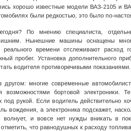
сь хорошо известные модели ВАЗ-2105 и ВАЗ
томобилях были редкостью, это было по-нас
егодня? По мнению специалиста, отдель
лишним. Нынешние машины оснащены мног
 реального времени отслеживают расход го
жный пробег. Установка дополнительного при
путать водителя противоречивыми показаниями.
в другом: многие современные автомобилист
я возможностями бортовой электроники. Т
х под рукой. Если водитель действительно хо
иль вождения, а электроника подскажет, наско
 волнует, и вовсе нет нужды вникать в по
 отметить, что равнодушных к расходу топлива