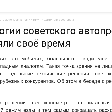
ого автопрома: чем «Жигули» удивляли своё время
огии советского автопр
яли своё время
ских автомобилях, большинство водителей 
падным аналогам. Такая точка зрения не лиш
что отдельные технические решения советск
арубежных конкурентов. Об этом в беседе с р
.
ых решений стал эконометр — специальный 
й режим езды и тем самым сокращать расхо